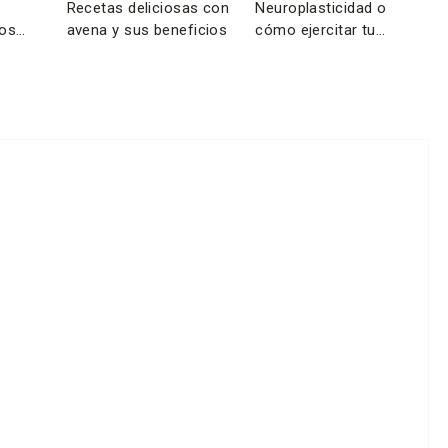
Recetas deliciosas con
Neuroplasticidad o
jos
avena y sus beneficios
cómo ejercitar tu
agilidad mental a
cualquier edad