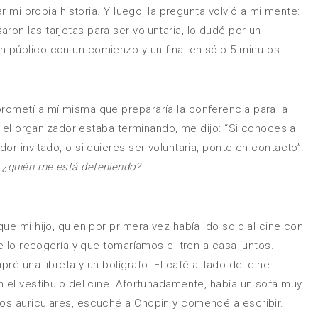
ar mi propia historia. Y luego, la pregunta volvió a mi mente:
on las tarjetas para ser voluntaria, lo dudé por un
 público con un comienzo y un final en sólo 5 minutos.
rometí a mí misma que prepararía la conferencia para la
l, el organizador estaba terminando, me dijo: “Si conoces a
or invitado, o si quieres ser voluntaria, ponte en contacto”.
:
¿quién me está deteniendo?
ue mi hijo, quien por primera vez había ido solo al cine con
ue lo recogería y que tomaríamos el tren a casa juntos.
é una libreta y un bolígrafo. El café al lado del cine
n el vestíbulo del cine. Afortunadamente, había un sofá muy
os auriculares, escuché a Chopin y comencé a escribir.