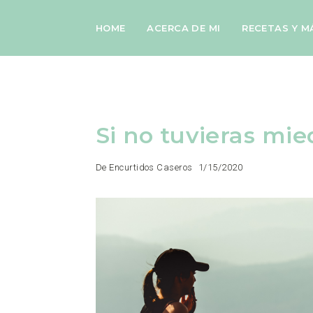
HOME
ACERCA DE MI
RECETAS Y M
Si no tuvieras mi
De Encurtidos Caseros
1/15/2020