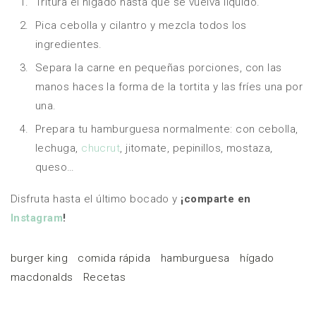
Tritura el hígado hasta que se vuelva líquido.
Pica cebolla y cilantro y mezcla todos los
ingredientes.
Separa la carne en pequeñas porciones, con las
manos haces la forma de la tortita y las fríes una por
una.
Prepara tu hamburguesa normalmente: con cebolla,
lechuga,
chucrut
, jitomate, pepinillos, mostaza,
queso…
Disfruta hasta el último bocado y
¡comparte en
Instagram
!
burger king
comida rápida
hamburguesa
hígado
macdonalds
Recetas